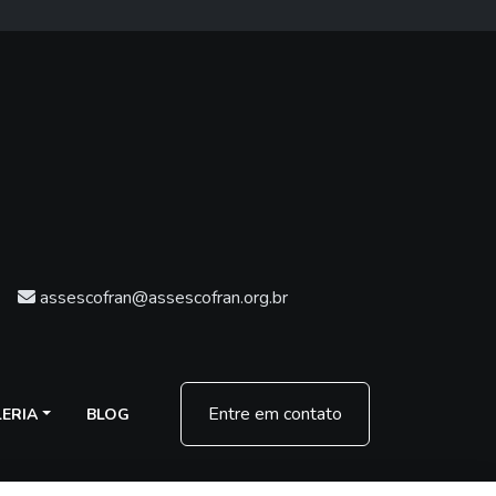
assescofran@assescofran.org.br
Entre em contato
ERIA
BLOG