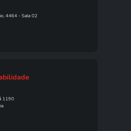
lio, 4464 - Sala 02
bilidade
á 1190
ia