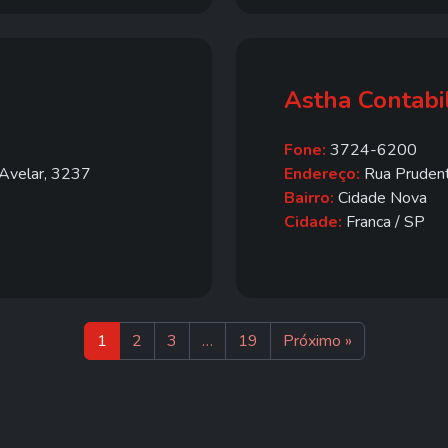
Astha Contabi
Fone:
3724-6200
 Avelar, 3237
Endereço:
Rua Prudent
Bairro:
Cidade Nova
Cidade:
Franca / SP
1
2
3
…
19
Próximo »