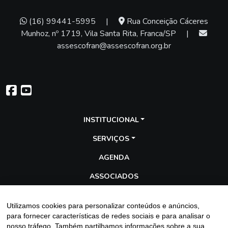
(16) 99441-5995
|
Rua Conceição Cáceres
Munhoz, nº 1719, Vila Santa Rita, Franca/SP
|
assescofran@assescofran.org.br
INSTITUCIONAL
SERVIÇOS
AGENDA
ASSOCIADOS
TRANSPARÊNCIA
Utilizamos cookies para personalizar conteúdos e anúncios,
GALERIA
para fornecer características de redes sociais e para analisar o
nosso tráfego. Também partilhamos informações sobre a sua