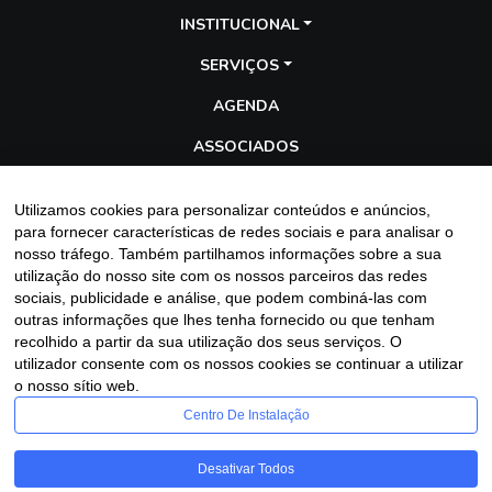
INSTITUCIONAL
SERVIÇOS
AGENDA
ASSOCIADOS
TRANSPARÊNCIA
Utilizamos cookies para personalizar conteúdos e anúncios,
GALERIA
para fornecer características de redes sociais e para analisar o
nosso tráfego. Também partilhamos informações sobre a sua
BLOG
utilização do nosso site com os nossos parceiros das redes
sociais, publicidade e análise, que podem combiná-las com
outras informações que lhes tenha fornecido ou que tenham
recolhido a partir da sua utilização dos seus serviços. O
Entre em contato
utilizador consente com os nossos cookies se continuar a utilizar
o nosso sítio web.
Centro De Instalação
Desativar Todos
Assescofran