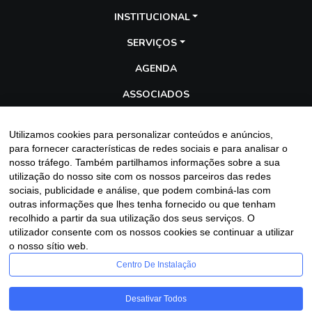
INSTITUCIONAL
SERVIÇOS
AGENDA
ASSOCIADOS
TRANSPARÊNCIA
Utilizamos cookies para personalizar conteúdos e anúncios,
GALERIA
para fornecer características de redes sociais e para analisar o
nosso tráfego. Também partilhamos informações sobre a sua
BLOG
utilização do nosso site com os nossos parceiros das redes
sociais, publicidade e análise, que podem combiná-las com
outras informações que lhes tenha fornecido ou que tenham
recolhido a partir da sua utilização dos seus serviços. O
Entre em contato
utilizador consente com os nossos cookies se continuar a utilizar
o nosso sítio web.
Centro De Instalação
Desativar Todos
Assescofran