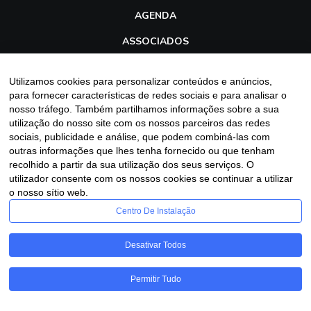
AGENDA
ASSOCIADOS
TRANSPARÊNCIA
Utilizamos cookies para personalizar conteúdos e anúncios,
GALERIA
para fornecer características de redes sociais e para analisar o
nosso tráfego. Também partilhamos informações sobre a sua
BLOG
utilização do nosso site com os nossos parceiros das redes
sociais, publicidade e análise, que podem combiná-las com
outras informações que lhes tenha fornecido ou que tenham
recolhido a partir da sua utilização dos seus serviços. O
Entre em contato
utilizador consente com os nossos cookies se continuar a utilizar
o nosso sítio web.
Centro De Instalação
Desativar Todos
Assescofran
Copyright
2025 - 2026 - Desenvolvido por
Sitecontabil®
|
Permitir Tudo
Política de Privacidade