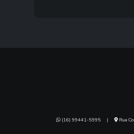
(16) 99441-5995
|
Rua Con