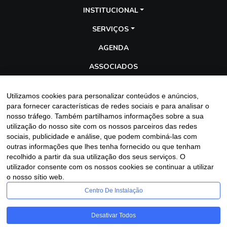
INSTITUCIONAL
SERVIÇOS
AGENDA
ASSOCIADOS
TRANSPARÊNCIA
Utilizamos cookies para personalizar conteúdos e anúncios,
GALERIA
para fornecer características de redes sociais e para analisar o
nosso tráfego. Também partilhamos informações sobre a sua
BLOG
utilização do nosso site com os nossos parceiros das redes
sociais, publicidade e análise, que podem combiná-las com
outras informações que lhes tenha fornecido ou que tenham
recolhido a partir da sua utilização dos seus serviços. O
Entre em contato
utilizador consente com os nossos cookies se continuar a utilizar
o nosso sítio web.
Centro De Instalação
Desativar Todos
Assescofran