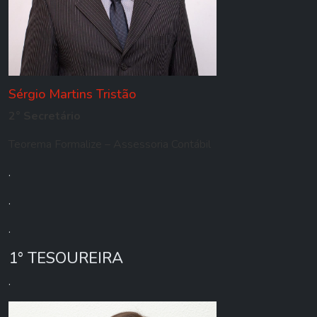
Sérgio Martins Tristão
2° Secretário
Teorema Formalize – Assessoria Contábil
.
.
.
1° TESOUREIRA
.