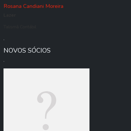
Rosana Candiani Moreira
Lazer
Talismã Contábil
.
NOVOS SÓCIOS
.