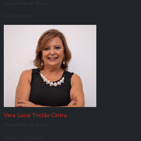
Conselho de Ética
Ced Contábil
Vera Lucia Tristão Cintra
Conselho de Ética
Teorema Formalize