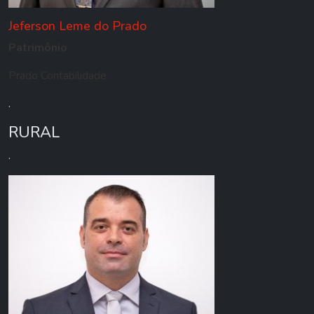
Jeferson Leme do Prado
Patrimônio
Prado Contabilidade
.
RURAL
.