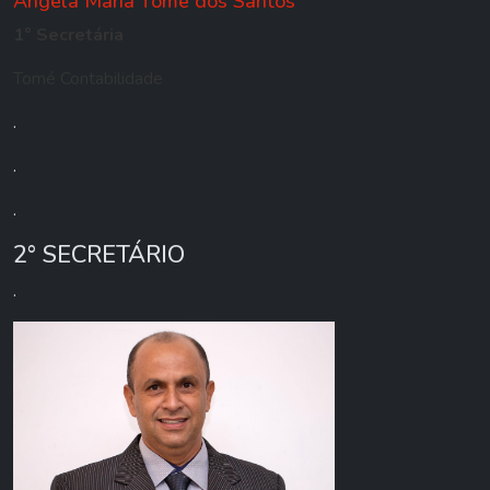
Ângela Maria Tomé dos Santos
1° Secretária
Tomé Contabilidade
.
.
.
2° SECRETÁRIO
.