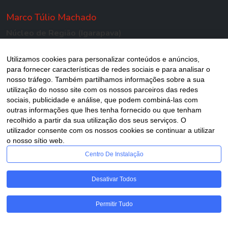
Marco Túlio Machado
Núcleo de Região (Igarapava)
Econsa Contabilidade
Utilizamos cookies para personalizar conteúdos e anúncios,
para fornecer características de redes sociais e para analisar o
nosso tráfego. Também partilhamos informações sobre a sua
utilização do nosso site com os nossos parceiros das redes
Valter Antônio Ferreira
sociais, publicidade e análise, que podem combiná-las com
Núcleo de Região (Pedregulho)
outras informações que lhes tenha fornecido ou que tenham
recolhido a partir da sua utilização dos seus serviços. O
Organização Contábil Pedregulhense
utilizador consente com os nossos cookies se continuar a utilizar
o nosso sítio web.
.
Centro De Instalação
CONSELHO CONSULTIVO
Desativar Todos
.
Permitir Tudo
André Gimenes