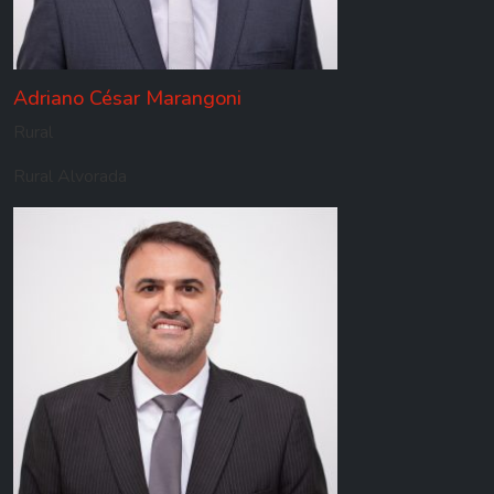
Adriano César Marangoni
Rural
Rural Alvorada