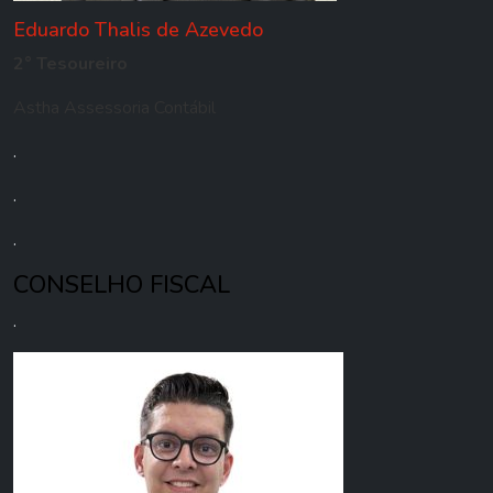
Eduardo Thalis de Azevedo
2° Tesoureiro
Astha Assessoria Contábil
.
.
.
CONSELHO FISCAL
.