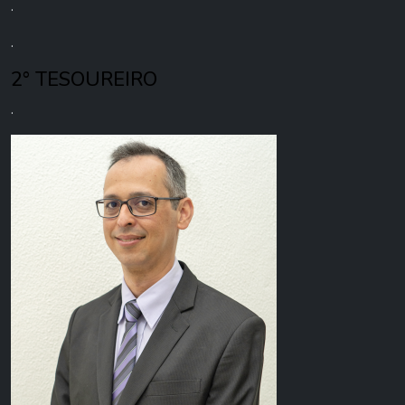
.
.
2° TESOUREIRO
.