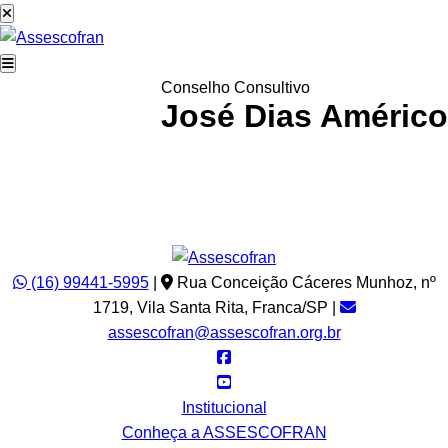
Conselho Consultivo
José Dias Américo
José Dias Américo
Conselho Consultivo
Dias Contabilidade
(16) 99441-5995
|
Rua Conceição Cáceres Munhoz, nº
1719, Vila Santa Rita, Franca/SP
|
assescofran@assescofran.org.br
Institucional
Conheça a ASSESCOFRAN