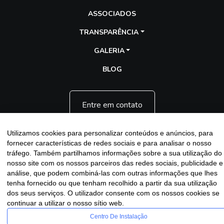
ASSOCIADOS
TRANSPARÊNCIA
GALERIA
BLOG
Entre em contato
Utilizamos cookies para personalizar conteúdos e anúncios, para
fornecer características de redes sociais e para analisar o nosso
tráfego. Também partilhamos informações sobre a sua utilização do
nosso site com os nossos parceiros das redes sociais, publicidade e
Assescofran
análise, que podem combiná-las com outras informações que lhes
Copyright
2025 - 2026 - Desenvolvido por
Sitecontabil®
|
tenha fornecido ou que tenham recolhido a partir da sua utilização
Política de Privacidade
dos seus serviços. O utilizador consente com os nossos cookies se
continuar a utilizar o nosso sítio web.
Centro De Instalação