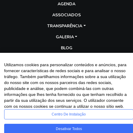
AGENDA
ASSOCIADOS
TRANSPARÊNCIA
GALERIA
BLOG
Utilizamos cookies para personalizar conteúdos e anúncios, para
Entre em contato
fornecer características de redes sociais e para analisar o nosso
tráfego. Também partilhamos informações sobre a sua utilização
do nosso site com os nossos parceiros das redes sociais,
publicidade e análise, que podem combiná-las com outras
informações que lhes tenha fornecido ou que tenham recolhido a
partir da sua utilização dos seus serviços. O utilizador consente
com os nossos cookies se continuar a utilizar o nosso sítio web.
Assescofran
Copyright
2025 - 2026 - Desenvolvido por
Sitecontabil®
|
Centro De Instalação
Política de Privacidade
Desativar Todos