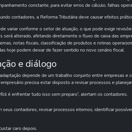
anhamento constante, para evitar erros de cálculo, falhas operac
undo contadores, a Reforma Tributária deve causar efeitos prátic
ode variar conforme o setor de atuação, o que pode exigir revisõ
 será alterado, afetando diretamente o fluxo de caixa das empr
mas, notas fiscais, classificação de produtos e rotinas operaciona
idas hoje podem deixar de fazer sentido no novo cenário fiscal.
ção e diálogo
a adaptação depende de um trabalho conjunto entre empresas e
 empresário precisa estar disposto a revisar processos e planeja
ícil é enfrentar tudo isso sem preparo”, alertam os contadores.
us contadores, revisar processos internos, identificar possíveis
custar caro depois.