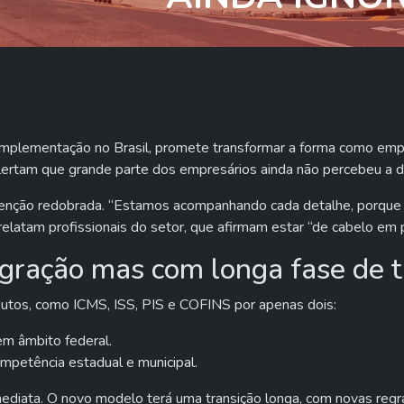
e implementação no Brasil, promete transformar a forma como em
lertam que grande parte dos empresários ainda não percebeu a d
 atenção redobrada. “Estamos acompanhando cada detalhe, porque
 relatam profissionais do setor, que afirmam estar “de cabelo e
egração mas com longa fase de t
ibutos, como ICMS, ISS, PIS e COFINS por apenas dois:
em âmbito federal.
mpetência estadual e municipal.
e imediata. O novo modelo terá uma transição longa, com novas reg